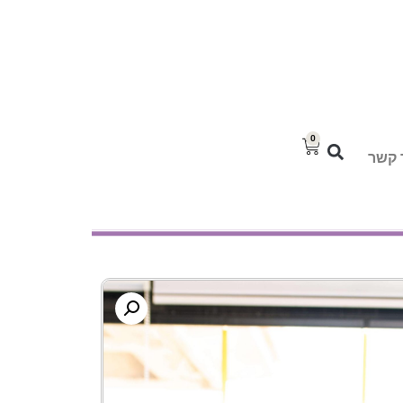
0
 קשר