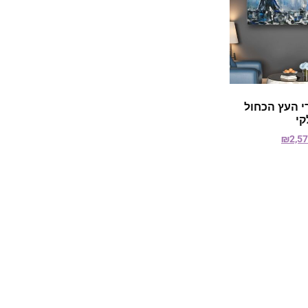
י העץ הכחול
קי
₪
2,5