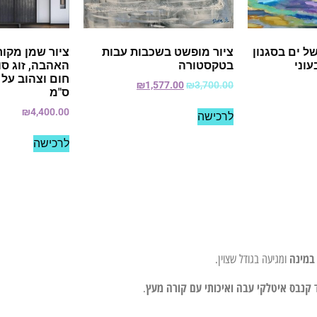
ל ים בסגנון
ציור מופשט בשכבות עבות
ציור שמן מקור
עוני
בטקסטורה
האהבה, זוג סוס
₪
1,577.00
₪
3,700.00
ס"מ
₪
4,400.00
לרכישה
לרכישה
במינה
ומגיעה בגודל שצוין.
 קנבס איטלקי עבה ואיכותי עם קורה מעץ
.