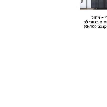
י – מחול
ים בגווני לבן,
חום וצהוב על קנבס 100×90