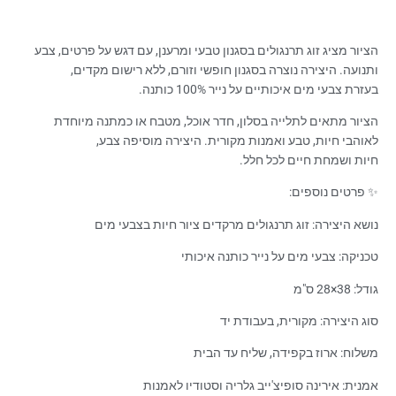
הציור מציג זוג תרנגולים בסגנון טבעי ומרענן, עם דגש על פרטים, צבע
ותנועה. היצירה נוצרה בסגנון חופשי וזורם, ללא רישום מקדים,
בעזרת צבעי מים איכותיים על נייר 100% כותנה.
הציור מתאים לתלייה בסלון, חדר אוכל, מטבח או כמתנה מיוחדת
לאוהבי חיות, טבע ואמנות מקורית. היצירה מוסיפה צבע,
חיות ושמחת חיים לכל חלל.
✨ פרטים נוספים:
נושא היצירה: זוג תרנגולים מרקדים ציור חיות בצבעי מים
טכניקה: צבעי מים על נייר כותנה איכותי
גודל: 38×28 ס"מ
סוג היצירה: מקורית, בעבודת יד
משלוח: ארוז בקפידה, שליח עד הבית
אמנית: אירינה סופיצ'ייב גלריה וסטודיו לאמנות