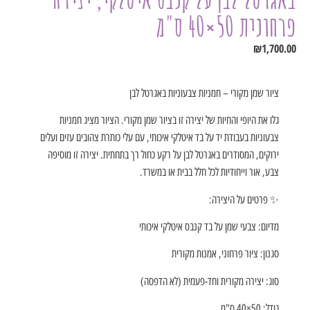
פרחונית 50×40 ס"מ
₪
1,700.00
ציור שמן מקורי – חמניות צבעוניות באגרטל לבן
גלו את היופי והחיות של יצירה זו בציור שמן מקורי. הציור מציג חמניות
צבעוניות בעבודת יד על בד איטלקי איכותי, עם עלי כותרת צהובים עזים ועלים
ירוקים, המסודרים באגרטל לבן על רקע כחול רך בתחתית. יצירה זו מוסיפה
צבע, אור וייחודיות לכל חלל בבית או במשרד.
✨ פרטים על היצירה:
מדיום: צבעי שמן על בד קנבס איטלקי איכותי
סגנון: ציור פרחוני, אמנות מקורית
סוג: יצירה מקורית וחד-פעמית (לא הדפסה)
גודל: 50×40 ס"מ