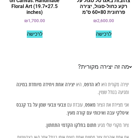
צהובות באגרטל סגול על
on Canvas: Handmade
רקע כחול-סגול, יצירה
Floral Art (19.7×27.5
פרחונית 80×60 ס"מ
inches)
₪
1,700.00
₪
2,600.00
לרכישה
לרכישה
מה זה יצירה מקורית?
לא הדפס
יצירה אחת ויחידה מיוחדת במינה
יצירה מקורית היא
, היא
ומגיעה בגודל שצוין.
מאפס
צבעי צבעי שמן על בד קנבס
אני מציירת את הציור
, עובדת עם
איטלקי עבה ואיכותי עם קורה מעץ
.
חתום בחלקו הקדמי התחתון
ציור מקורי שלי מגיע
.
אם אתם אוהבים ציור מסויים ואתם רוצים אותו בגודל אחר ו/או בצבעוניות