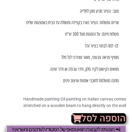
מצב: הציור מגיע מוכן לתלייה
אריזה ומשלוח: הציור נארז בקפידה ומשולח עד הבית באמצעות שליח
משלוח חינם: על הזמנות מעל 300 ש"ח
🎨 למה לבחור בציור זה?
מוסיף מראה צבעוני, מואר ומודרני לכל חלל
מתאים כקישוט לקיר סלון, חדר עבודה או חדר שינה
מתנה מושלמת לחובבי אמנות ועיצוב פנים
Handmade painting Oil painting on Italian canvas comes
stretched on a wooden beam to hang directly on the wall
הוספה לסל
📲 הצטרפו לקבוצת הוואטסאפ של הסטודיו לעדכונים והשראה!