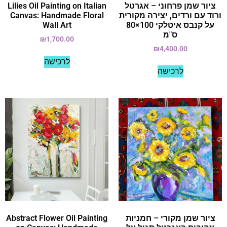
ציור שמן פרחוני – אגרטל
Lilies Oil Painting on Italian
ורוד עם ורדים, יצירה מקורית
Canvas: Handmade Floral
על קנבס איטלקי 100×80
Wall Art
ס"מ
₪
1,700.00
₪
4,400.00
לרכישה
לרכישה
ציור שמן מקורי – חמניות
Abstract Flower Oil Painting