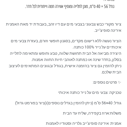
גודל 56 × 40 ס"מ, מוכן לתלייה ומוסיף אווירה חמה וייחודית לכל חדר.
ציור מקורי כבש צבעוני בצבעי מים עם דיו זהב, בעבודת יד מאת האמנית
אירינה סופיצ'ייב.
הציור נעשה ללא רישום מקדים, בסגנון חופשי וזורם, בעזרת צבעי מים
איכותיים על נייר 100% כותנה.
היצירה מביאה אל הבית תחושת שלווה, טבע וחופש ומתאימה לתלייה
בסלון, בחדר שינה או כמתנה לאוהבי חיות החווה אמנות.
ניתן להזמין גם ציור בהזמנה אישית, בגודל ובגוונים המתאימים לעיצוב
הבית שלכם.
✨ פרטים נוספים:
טכניקה: צבעי מים על נייר כותנה איכותי
גודל: 40×56 ס"מ (ניתן להזמין בגדלים נוספים)(ציור בפורמט גדול)
משלוח:ארוז בקפידה, שליח עד הבית
אמנית: אירינה סופיצ'ייב גלריה וסטודיו לאמנות