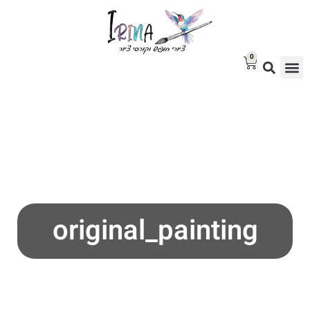
0
גלריית ציורים למכירה
בלוג אמנות
סטודיו לציור
original_painting