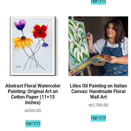
לרכישה
Abstract Floral Watercolor
Lilies Oil Painting on Italian
Painting: Original Art on
Canvas: Handmade Floral
Cotton Paper (11×15
Wall Art
inches)
₪
1,700.00
₪
530.00
לרכישה
לרכישה