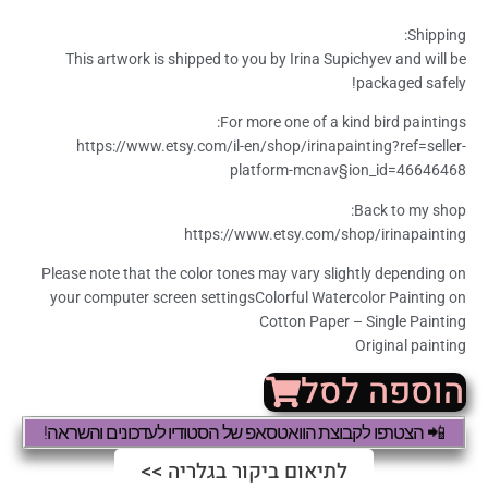
Shipping:
This artwork is shipped to you by Irina Supichyev and will be
packaged safely!
For more one of a kind bird paintings:
https://www.etsy.com/il-en/shop/irinapainting?ref=seller-
platform-mcnav§ion_id=46646468
Back to my shop:
https://www.etsy.com/shop/irinapainting
Please note that the color tones may vary slightly depending on
your computer screen settingsColorful Watercolor Painting on
Cotton Paper – Single Painting
Original painting
הוספה לסל
📲 הצטרפו לקבוצת הוואטסאפ של הסטודיו לעדכונים והשראה!
לתיאום ביקור בגלריה >>