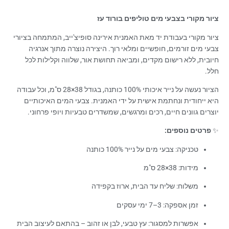
ציור מקורי בצבעי מים טוליפים בורוד עז
ציור מקורי בעבודת יד מאת האמנית אירינה סופיצ'ייב, המתמחה בציורי
צבעי מים זורמים, חופשיים ומלאי רוך. היצירה נוצרה מתוך אנרגיה
חיובית, ללא רישום מקדים, ומביאה תחושת אור, שלווה וקלילות לכל
חלל.
הציור נעשה על נייר איכותי 100% כותנה, בגודל 38×28 ס"מ, וכל עבודה
היא ייחודית ונחתמת אישית על ידי האמנית. צבעי המים האיכותיים
יוצרים גוונים חיים, רכים ומרגשים, שמשדרים טבעיות ויופי פרחוני.
✨
פרטים נוספים:
טכניקה: צבעי מים על נייר 100% כותנה
מידות: 38×28 ס"מ
משלוח: שליח עד הבית, ארוז בקפידה
זמן אספקה: 3–7 ימי עסקים
אפשרות למסגור: עץ טבעי, לבן או זהוב – בהתאם לעיצוב הבית