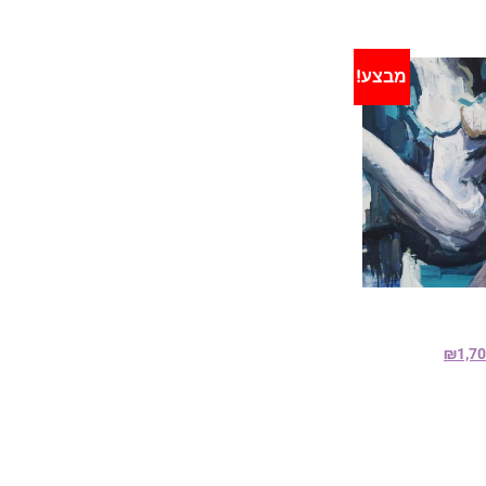
מבצע!
₪
1,7