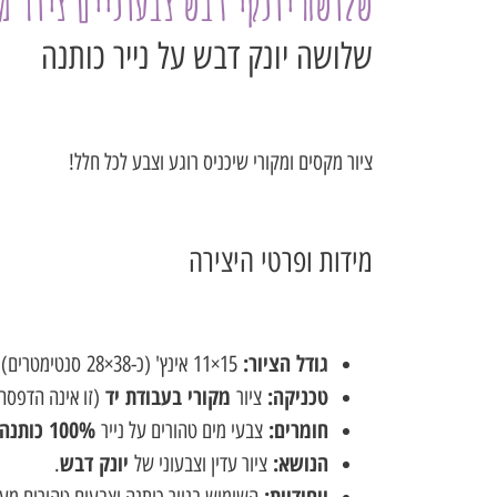
שלושה יונקי דבש צבעוניים ציור מ
שלושה יונק דבש על נייר כותנה
ציור מקסים ומקורי שיכניס רוגע וצבע לכל חלל!
מידות ופרטי היצירה
גודל הציור:
15
×
11
אינץ' (כ-
38
×
28
סנטימטרים).
טכניקה:
מקורי בעבודת יד
ציור
(זו אינה הדפסה
חומרים:
100% כותנה
צבעי מים טהורים על נייר
הנושא:
יונק דבש
ציור עדין וצבעוני של
.
ייחודיות:
השימוש בנייר כותנה וצבעים טהורים מעני