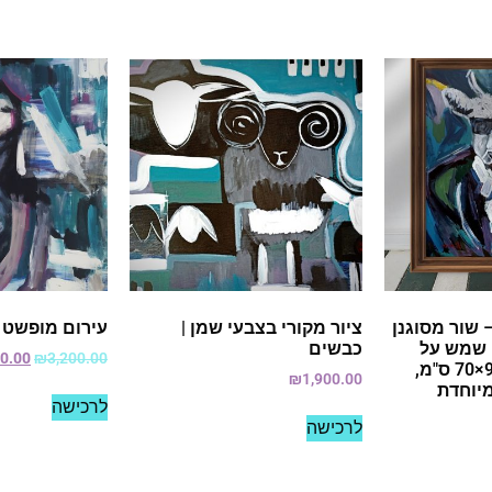
 שור מסוגנן
ציור מקורי בצבעי שמן |
עירום מופשט
 שמש על
כבשים
00.00
₪
3,200.00
קנבס ממוסגר 90×70 ס"מ,
₪
1,900.00
מיוחדת
לרכישה
לרכישה