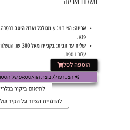
משלוח ואריזה
אריזה:
מגולגל וארוז היטב
הציור מגיע
בבטחה, כ
פגע.
שליח עד הבית:
בקנייה מעל 300 ₪
, המשלוח
עלות נוספת.
הוספה לסל
📲 הצטרפו לקבוצת הוואטסאפ של הסטודי
לתיאום ביקור בגלריה
להדמיית הציור על הקיר שלי