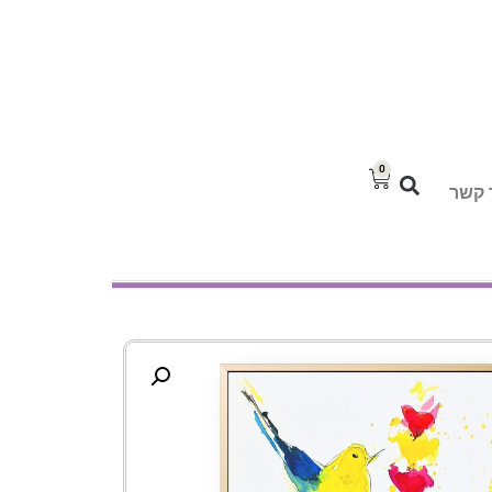
0
 קשר