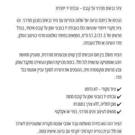
ציור כבשים מודרני על קנבס – עבודת יד ייחודית
הכניסו אל ביתכם נגיעה של שלווה וכפריות עם ציור כבשים בסגנון מודרני. זהו
ציור מקורי וייחודי שנעשה כולו בעבודת יד בצבעי שמן על קנבס איכותי, בגודל
מרשים של 51.2/31.5 ס"מ, המתאים במיוחד כאלמנט מרכזי בעיצוב הסלון,
חדר השינה או חלל העבודה.
הציור משלב בין חום הכבשים לבין קווים וצבעוניות מודרנית, ומעניק תחושת
רוגע ואסתטיקה עכשווית לכל חלל. בזכות טכניקת השמן העשירה מתקבל עומק
צבע מרשים וטקסטורה חיה, ההופכים את היצירה למוקד עניין אמנותי בכל
חדר.
✔️ ציור מקורי – לא הדפס
✔️ עבודת יד בצבעי שמן על קנבס מתוח
✔️ מוכן לתלייה, ללא צורך במסגרת
✔️ מתאים לעיצוב פנים מודרני, כפרי או אקלקטי
הציור הזה הוא בחירה מושלמת עבור אוהבי אמנות מקורית שמעוניינים לשדרג
את חלל הבית בפריט דקורטיבי יוקרתי עם נגיעה אישית וחמה.