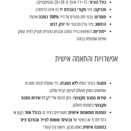
גודל הציור:
15
×
11
אינץ' (כ-
38
×
28
סנטימטרים).
טכניקה:
מקורי בעבודת יד
ציור
(זו אינה הדפסה).
חומרים:
100% כותנה
צבעי מים טהורים על נייר
איכותי.
הנושא:
יונק דבש
ציור עדין וצבעוני של
.
ייחודיות:
השימוש בנייר כותנה וצבעים טהורים מעניק לציור עומק
ואיכות אמנותית גבוהה.
אפשרויות והתאמה אישית
מסגור:
ללא מסגרת
הציור נשלח
, כדי שתוכלו לבחור מסגרת
שתתאים באופן מושלם לעיצוב הבית שלכם.
שירות מסגור מקצועי:
שירות מסגור
ניתן לפנות אליי לקבלת
מקצועי
בתוספת תשלום.
הזמנות מותאמות אישית:
בגודל אחר
מעוניינים בציור זה
(קטן או
צבעים
אשמח לצייר עבורכם ציור
גדול יותר)? או בשינוי של
?
בהזמנה אישית
באותו סגנון. פשוט צרו קשר!