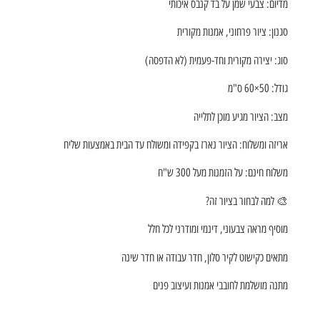
מדיום: צבעי שמן על בד קנבס איכותי
סגנון: ציור פרחוני, אמנות מקורית
סוג: יצירה מקורית וחד-פעמית (לא הדפסה)
גודל: 50×60 ס"מ
מצב: הציור מגיע מוכן לתלייה
אריזה ומשלוח: הציור נארז בקפידה ומשולח עד הבית באמצעות שליח
משלוח חינם: על הזמנות מעל 300 ש"ח
🎨 למה לבחור בציור זה?
מוסיף מראה צבעוני, דינמי ומודרני לכל חלל
מתאים כקישוט לקיר סלון, חדר עבודה או חדר שינה
מתנה מושלמת לחובבי אמנות ועיצוב פנים