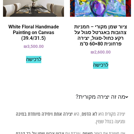
ציור שמן מקורי – חמניות
White Floral Handmade
צהובות באגרטל סגול על
Painting on Canvas
רקע כחול-סגול, יצירה
(39.4/31.5)
פרחונית 80×60 ס"מ
₪
3,500.00
₪
2,600.00
לרכישה
לרכישה
מה זה יצירה מקורית?
לא הדפס
יצירה אחת ויחידה מיוחדת במינה
יצירה מקורית היא
, היא
ומגיעה בגודל שצוין.
מאפס
צבעי צבעי שמן על בד קנבס
אני מציירת את הציור
, עובדת עם