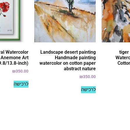
ral Watercolor
Landscape desert painting
tiger
d Anemone Art
Handmade painting
Waterc
9.8/13.8-inch)
watercolor on cotton paper
Cotto
abstract nature
₪
350.00
₪
350.00
לרכישה
לרכישה