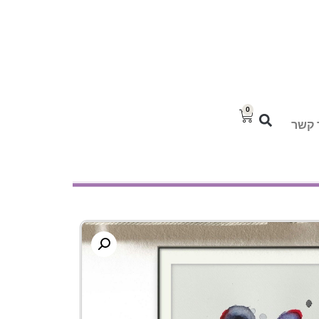
0
 קשר