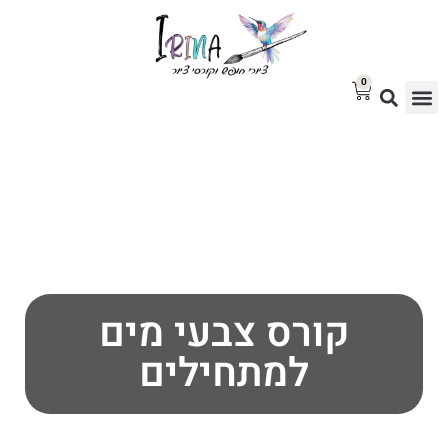
0
סטודיו לציור
בלוג אמנות
גלריית ציורים למכירה
קורס צבעי מים
למתחילים