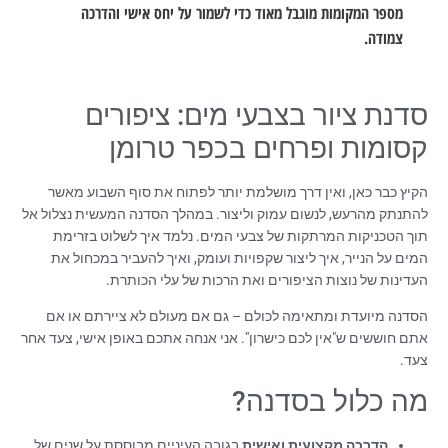
מספר המקומות מוגבל מאוד כדי לשמור על יחס אישי והדרכה
צמודה.
סדנת ציור בצבעי מים: ציפורים
קסומות ופרחים בכפר טרומן
הקיץ כבר כאן, ואין דרך מושלמת יותר לפתוח את סוף השבוע מאשר
להתנתק מהרעש, לנשום עמוק וליצור. במהלך הסדנה המעשית נצלול אל
תוך הטכניקות המרתקות של צבעי המים. נלמד איך לשלוט בזרימת
המים על הנייר, איך ליצור שקפויות ועומק, ואיך להעביר במכחול את
העדינות של נוצות הציפורים ואת הרכות של עלי הכותרת.
הסדנה מיועדת ומתאימה לכולם – גם אם מעולם לא ציירתם או אם
אתם חוששים ש"אין לכם כישרון". אני אנחה אתכם באופן אישי, צעד אחר
צעד.
מה כלול בסדנה?
הדרכה מקצועית ואישית
בגובה העיניים מבוססת על שנים של