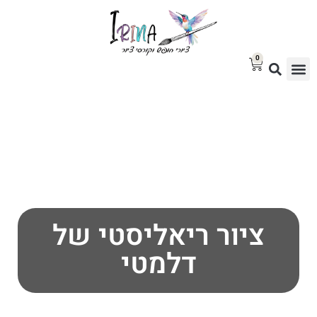
0
סטודיו לציור
בלוג אמנות
גלריית ציורים למכירה
ציור ריאליסטי של
דלמטי