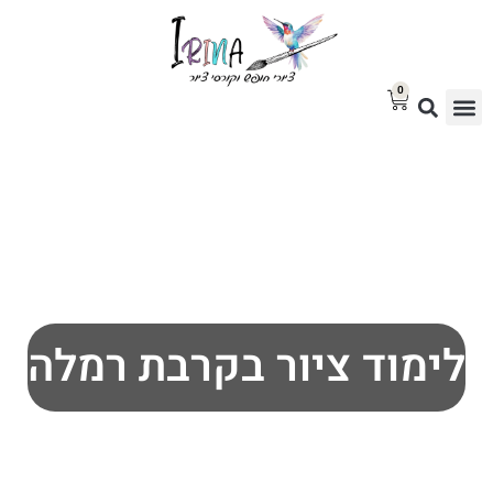
0
סטודיו לציור
בלוג אמנות
גלריית ציורים למכירה
לימוד ציור בקרבת רמלה