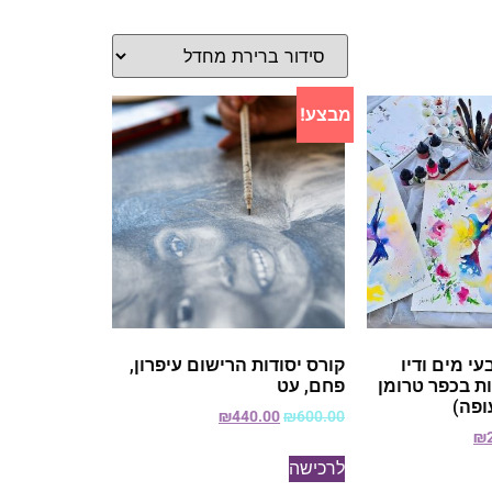
מבצע!
עי מים ודיו
קורס יסודות הרישום עיפרון,
ת בכפר טרומן
פחם, עט
ופה)
₪
440.00
₪
600.00
₪
לרכישה