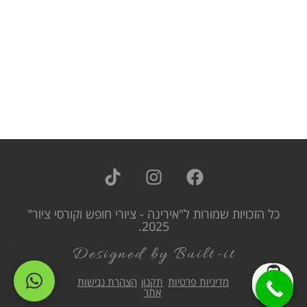
כל הזכויות שמורות ל"אירינה - ציורי חופש וקורסי ציור"
2025.
Designed by Built-it
מדיניות פרטיות
תקנון
הצהרת נגישות
אתר