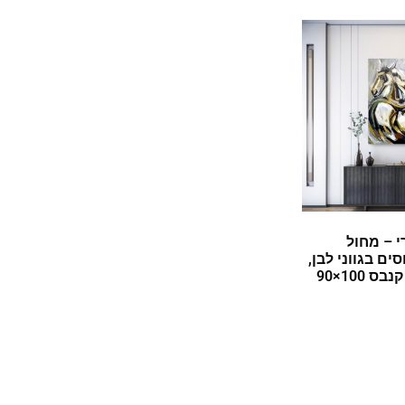
י – מחול
ים בגווני לבן,
חום וצהוב על קנבס 100×90