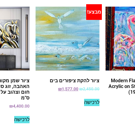
מבצע!
Modern Fla
ציור להקת ציפורים בים
ציור שמן מקור
Acrylic on 
האהבה, זוג סוס
₪
1,577.00
₪
2,450.00
(1
ס"מ
לרכישה
₪
4,400.00
לרכישה