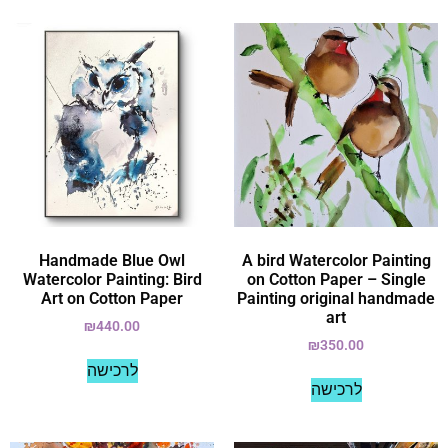
Handmade Blue Owl
A bird Watercolor Painting
Watercolor Painting: Bird
on Cotton Paper – Single
Art on Cotton Paper
Painting original handmade
art
₪
440.00
₪
350.00
לרכישה
לרכישה