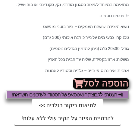
מתאימה במיוחד לעיצוב בסגנון מודרני, נקי, סקנדינבי או בוהו-שיק.
✨ פרטים נוספים:
נושא היצירה: שושנת העמקים – ציור בוטני מופשט
טכניקה: צבעי מים על נייר כותנה איכותי (300 גרם)
גודל: 30×20 ס"מ (ניתן להזמין בגדלים נוספים)
משלוח: ארוז בקפידה, שליח עד הבית בכל הארץ
אמנית: אירינה סופיצ'ייב – גלריה וסטודיו לאמנות
הוספה לסל
📲 הצטרפו לקבוצת הוואטסאפ של הסטודיו לעדכונים והשראה!
לתיאום ביקור בגלריה >>
להדמיית הציור על הקיר שלי ללא עלות!