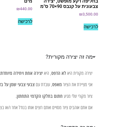
בחליפה רקע מופשט, יצירה
מים
צבעונית על קנבס 90×70 ס"מ
₪
440.00
₪
3,500.00
לרכישה
לרכישה
מה זה יצירה מקורית?
לא הדפס
יצירה אחת ויחידה מיוחדת 
יצירה מקורית היא
, היא
מאפס
צבעי צבעי שמן על בד
אני מציירת את הציור
, עובדת עם
חתום בחלקו הקדמי התחתון
ציור מקורי שלי מגיע
.
אם אתם אוהבים ציור מסויים ואתם רוצים אותו בגודל אחר ו/או ב