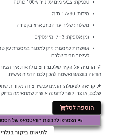
טכניקה: צבעי מים על נייר 100% כותנה
מידות: 30×17 ס"מ
משלוח: שליח עד הבית, ארוז בקפידה
זמן אספקה: 3–7 ימי עסקים
אפשרות למסגור: ניתן למסגר במסגרת עץ טבע
לעיצוב הבית שלכם
💡
הדמיה על הקיר שלכם:
רוצים לראות איך הציור
הודעה בווצאפ ואשמח להכין לכם הדמיה אישית.
📌
קריאה לפעולה:
הזמינו עכשיו יצירה מקורית שת
שלכם, או צרו קשר להזמנה אישית שמתאימה בדיוק ל
הוספה לסל
📲 הצטרפו לקבוצת הוואטסאפ של הסטודי
לתיאום ביקור בגלריה