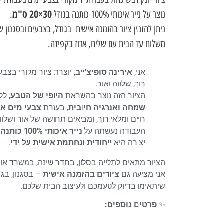
30×20 ס"מ
נוצר על נייר איכותי 100% כותנה בגודל
.
ניתן להזמין ציור בהזמנה אישית בגודל, בצבעים ובסגנון 
משלוח עד הבית עם שליח, ארוז בקפידה.
אני,
אירינה סופיצ'ייב
, יוצרת ציור מקורי בצב
רוך, שלווה ואור.
הציור הזה נוצר בהשראת
היופי של הטבע
, ל
שמחה ואנרגיה חיובית
, בעזרת
צבעי מים אי
חיים ומלאי רוך, ומביאים תחושה של אור ושלוו
העבודה נעשתה על
נייר איכותי 100% כותנה
,
יצירה היא
ייחודית ונחתמת אישית על ידי
.
הציור מתאים לתלייה בסלון, בחדר שינה, במשרד או 
אני מציעה גם
ציורים בהזמנה אישית
– בסגנון, בג
שיתאימו בדיוק לטעמכם ולעיצוב הבית שלכם.
✨
פרטים נוספים: