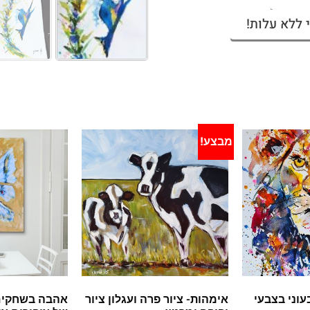
 ללא עלות!
מבצע!
וני בצבעי
אימהות- ציור פרה ועגלון ציור
אהבה בשחקים-