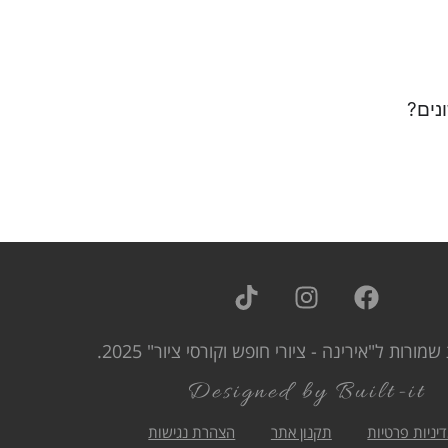
נים?
שמורות ל"אירינה - ציורי חופש וקורסי ציור" 2025.
Designed by Built-it
יניות פרטיות
תקנון אתר
הצהרת נגישות