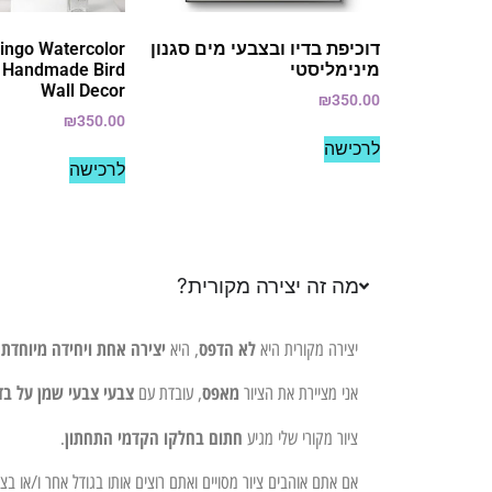
דוכיפת בדיו ובצבעי מים סגנון
mingo Watercolor
מינימליסטי
: Handmade Bird
Wall Decor
₪
350.00
₪
350.00
לרכישה
לרכישה
מה זה יצירה מקורית?
לא הדפס
יצירה אחת ויחידה מיוחדת 
יצירה מקורית היא
, היא
מאפס
צבעי צבעי שמן על בד
אני מציירת את הציור
, עובדת עם
חתום בחלקו הקדמי התחתון
ציור מקורי שלי מגיע
.
אם אתם אוהבים ציור מסויים ואתם רוצים אותו בגודל אחר ו/או ב