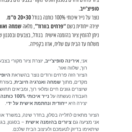
סופיצ'ייב
.
30×20 ס"מ
נוצר על נייר איכותי 100% כותנה בגודל
.
“פרחים בוורוד”
שמחה ואור
יצירה ייחודית בשם
, מלאה
ניתן להזמין ציור בהזמנה אישית בגודל, בצבעים ובסגנון 
משלוח עד הבית עם שליח, ארוז בקפידה.
אני,
אירינה סופיצ'ייב
, יוצרת ציור מקורי בצב
רוך, שלווה ואור.
הציור הזה פרחים ורודים נוצר בהשראת
היופי
מקדים, מתוך
שמחה ואנרגיה חיובית
, בעזרת
שיוצרים גוונים חיים ומלאי רוך, ומביאים תחוש
העבודה נעשתה על
נייר איכותי 100% כותנה
,
יצירה היא
ייחודית ונחתמת אישית על ידי
.
הציור מתאים לתלייה בסלון, בחדר שינה, במשרד או 
אני מציעה גם
ציורים בהזמנה אישית
– בסגנון, בג
שיתאימו בדיוק לטעמכם ולעיצוב הבית שלכם.