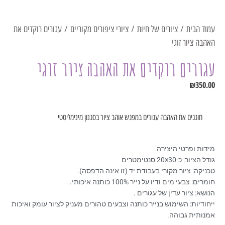
עמוד הבית
/
ציורים של חיות
/
ציורי ציפורים מקוריים
/ עגורים רוקדים את
האהבה ציור זוגי
עגורים רוקדים את האהבה ציור זוגי
₪
350.00
חוגגים את האהבה עגורים במפגש אוהב ציור בסגנון מינימליסטי
מידות ופרטי היצירה
גודל הציור: כ-30×20 סנטימטרים
טכניקה: ציור מקורי בעבודת יד (זו אינה הדפסה).
חומרים: צבעי מים ודיו על נייר 100% כותנה איכותי.
הנושא: ציור עדין של עגורים .
ייחודיות: השימוש בנייר כותנה וצבעים טהורים מעניק לציור עומק ואיכות
אמנותית גבוהה.