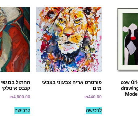
cow Or
פורטרט אריה צבעוני בצבעי
החתול במגפיים
drawing
מים
קנבס איטלקי
Moder
₪
4,500.00
₪
440.00
לרכישה
לרכישה