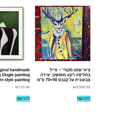
ציור שמן מקורי – אייל
iginal handmade
בחליפה רקע מופשט, יצירה
 Single painting
צבעונית על קנבס 90×70 ס"מ
n style painting
₪
710.00
₪
3,500.00
לרכישה
לרכישה