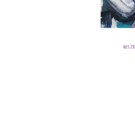
₪
1,7