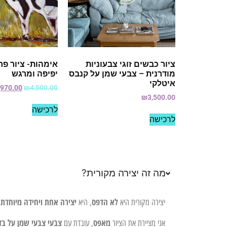
ציור כבשים זוגי צבעוניות
אימהות- ציור פרה
מודרנית – צבעי שמן על קנבס
יפיפה ומרגש
איטלקי
,970.00
₪
4,500.00
₪
3,500.00
לרכישה
לרכישה
מה זה יצירה מקורית?
לא הדפס
יצירה אחת ויחידה מיוחדת 
יצירה מקורית היא
, היא
מאפס
צבעי צבעי שמן על בד
אני מציירת את הציור
, עובדת עם