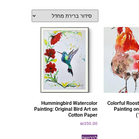
Hummingbird Watercolor
Colorful Roos
Painting: Original Bird Art on
Painting o
Cotton Paper
(
₪
350.00
לרכישה