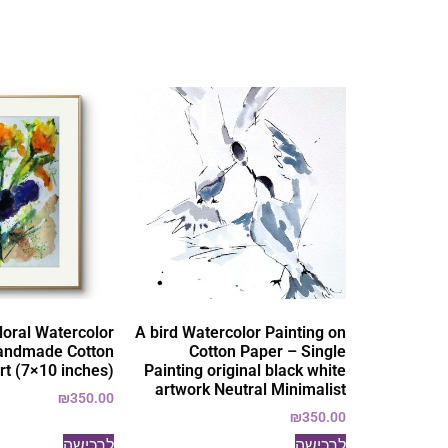
loral Watercolor
A bird Watercolor Painting on
Handmade Cotton
Cotton Paper – Single
rt (7×10 inches)
Painting original black white
artwork Neutral Minimalist
₪
350.00
₪
350.00
לרכישה
לרכישה