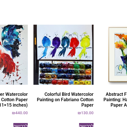
ter Watercolor
Colorful Bird Watercolor
Abstract F
n Cotton Paper
Painting on Fabriano Cotton
Painting: 
11×15 inches)
Paper
Paper A
₪
440.00
₪
130.00
לרכישה
לרכישה