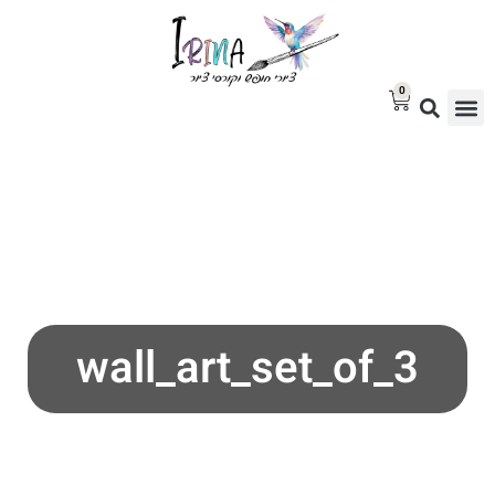
0
סטודיו לציור
בלוג אמנות
גלריית ציורים למכירה
wall_art_set_of_3