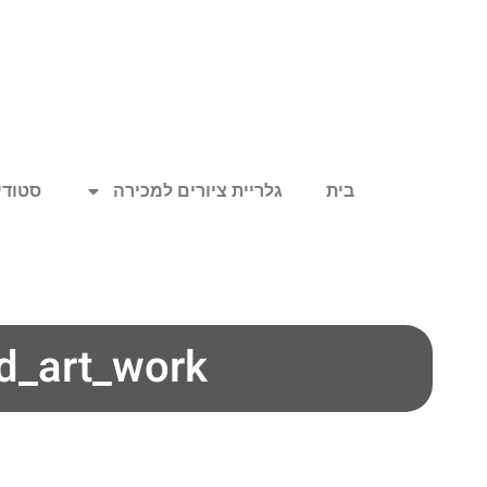
בית
גלריית ציורים למכירה
סטודיו
d_art_work