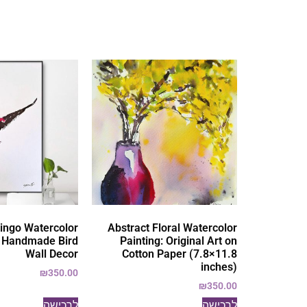
mingo Watercolor
Abstract Floral Watercolor
: Handmade Bird
Painting: Original Art on
Wall Decor
Cotton Paper (7.8×11.8
inches)
₪
350.00
₪
350.00
לרכישה
לרכישה