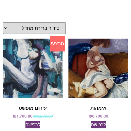
מבצע!
אימהות
עירום מופשט
₪
1,700.00
₪
3,200.00
₪
6,700.00
לרכישה
לרכישה