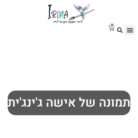
0
סטודיו לציור
בלוג אמנות
גלריית ציורים למכירה
תמונה של אישה ג'ינג'ית