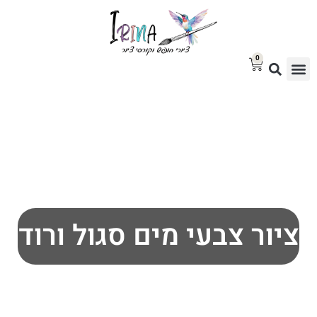
0
סטודיו לציור
בלוג אמנות
גלריית ציורים למכירה
ציור צבעי מים סגול ורוד