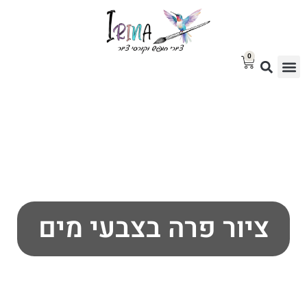
0
סטודיו לציור
בלוג אמנות
גלריית ציורים למכירה
ציור פרה בצבעי מים