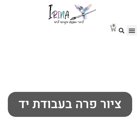
0
סטודיו לציור
בלוג אמנות
גלריית ציורים למכירה
ציור פרה בעבודת יד