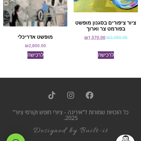
ציור ציפורים בסגנון מופשט
בפורמט צר וארוך
מופשט אדריכלי
₪
1,570.00
₪
2,450.00
₪
2,800.00
לרכישה
לרכישה
כל הזכויות שמורות ל"אירינה - ציורי חופש וקורסי ציור"
2025.
Designed by Built-it