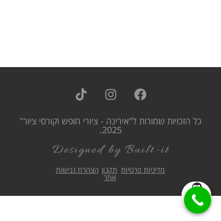
כל הזכויות שמורות ל"אירינה - ציורי חופש וקורסי ציור"
2025.
Designed by Built-it
מדיניות פרטיות
תקנון
הצהרת נגישות
אתר