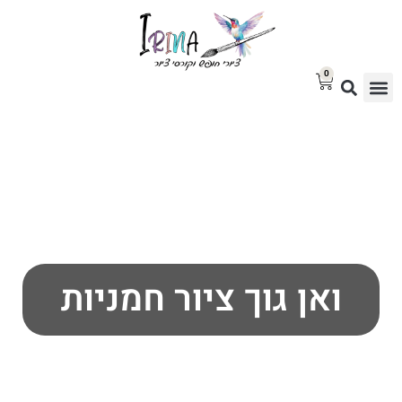
0
סטודיו לציור
בלוג אמנות
גלריית ציורים למכירה
ואן גוך ציור חמניות