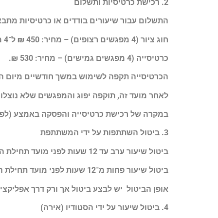
2. רכישת כרטיסיות ותשלום
התשלום עבור שיעורים בודדים או כרטיסיות מת
חוג ציור (4 מפגשים רצופים) – מחיר: 450 ₪ ל־4 מפגשים, לניצול במשך חודש.
כרטיסייה (4 מפגשים גמישים) – מחיר: 530 ₪.
הכרטיסייה תקפה לשימוש במשך חודשיים מיום ה
לאחר מועד זה, תוקפה יפוג והמפגשים שלא נוצלו 
במקרה של רכישת כרטיסייה והפסקה באמצע (לפני 
3. ביטול השתתפות על ידי המשתתפת
ביטול שיעור ערב עד 12 שעות לפני מועד תחילת השיעור – השיעור יישמר בכרטיסייה או יינתן זיכוי מלא אם נרכש בנפרד.
ביטול שיעור פחות מ־12 שעות לפני מועד תחילת השיעור או אי־הגעה – יחויב במלואו, ללא זיכוי או החזר.
אופן הביטול יש לבצע ביטול אך ורק דרך אפליקצי
4. ביטול שיעור על ידי הסטודיו (אירה)