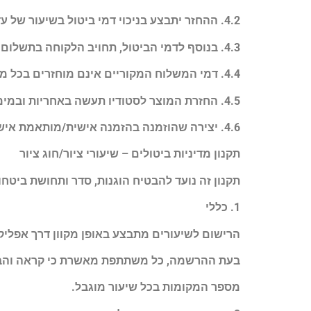
4.2. ההחזר יתבצע בניכוי דמי ביטול בשיעור של עד 5% ממחיר העסקה או 100 ₪ – הנמוך מביניהם.
4.3. בנוסף לדמי הביטול, תחויב הלקוחה בתשלום קבוע של 100 ₪ עבור עלויות משלוח ואריזה, גם אם ההזמנה נשלחה במשלוח חינם.
4.4. דמי המשלוח המקוריים אינם מוחזרים בכל מקרה.
4.5. החזרת המוצר לסטודיו תעשה באחריות ובמימון הלקוחה.
4.6. יצירה שהוזמנה בהזמנה אישית/מותאמת אישית – אינה ניתנת לביטול או החזרה.\
תקנון מדיניות ביטולים – שיעורי ציור/חוג ציור
תקנון זה נועד להבטיח הוגנות, סדר ותחושת ביטח
1. כללי
הרישום לשיעורים מתבצע באופן מקוון דרך אפליק
בעת ההרשמה, כל משתתפת מאשרת כי קראה והבינ
מספר המקומות בכל שיעור מוגבל.