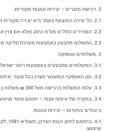
2. רכישת מוצרים – יצירות אמנות מקוריות.
2.1. כל יצירה המוצעת באתר היא יצירה מקורית וייחודית, ולכן תיתכן שונות קלה בין התמונות המוצגות באתר לבין המוצר בפועל (במיוחד בצבעוניות ובמרקם).
2.2. המחירים כוללים מע"מ כחוק (אלא אם צוין אחרת).
2.3. התשלום מתבצע באמצעות מערכת סליקה מאובטחת.
3. משלוחים ואספקה
3.1. המשלוחים מתבצעים באמצעות דואר ישראל / חברת שילוח חיצונית.
3.2. זמן האספקה המשוער מצוין בכל מוצר. איחור הנובע מספק חיצוני או כוח עליון אינו באחריות האתר.
3.3. עלות המשלוח ברכישה מעל 300 ₪ משלוח במתנה.
3.4. במקרה של איסוף עצמי – יתואם מועד מראש.
ביטולים והחזרות – יצירות אמנות
שימוש.