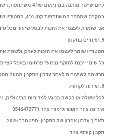
קיום שיעור מותנה במינימום של 4 משתתפות רשומות.
במקרה שמספר המשתתפות קטן מ־4, הסטודיו שומר לעצמו את הזכות לבטל את השיעור. במקרה כזה לא תחויבי – השיעור יישמר בכרטיסייה או יינתן זיכוי מלא.
אני שומרת לעצמי את הזכות לבטל שיעור מכל סיבה
5. שינויים בתקנון
הסטודיו שומר לעצמו את הזכות לעדכן ולשנות את 
כל שינוי ייכנס לתוקף ממועד פרסומו באפליקציית
הרשמה לשיעורים לאחר עדכון התקנון מהווה הסכ
6. שירות לקוחות
לכל שאלה או בקשה בנוגע למדיניות הביטולים, נית
אירינה ציור חופש ולימודי ציור 0546472771
תאריך עדכון אחרון של התקנון: ספטמבר 2025
תקנון קורסי ציור