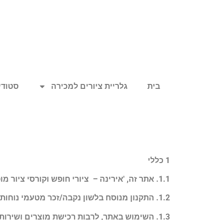
בית
גלריית ציורים למכירה
סטודיו
1 כללי
1.1. אתר זה, 'אירינה – ציורי חופש וקורסי ציור מופעל ומנוהל על-ידי אירינה סופיצייב.
1.2. התקנון מנוסח בלשון נקבה/זכר מטעמי נוחות בלבד, אך מתייחס לשני המינים כאחד.
1.3. השימוש באתר, לרבות רכישת מוצרים ושירותים, מהווה הסכמה מלאה ומפורשת לתנאי התקנון.