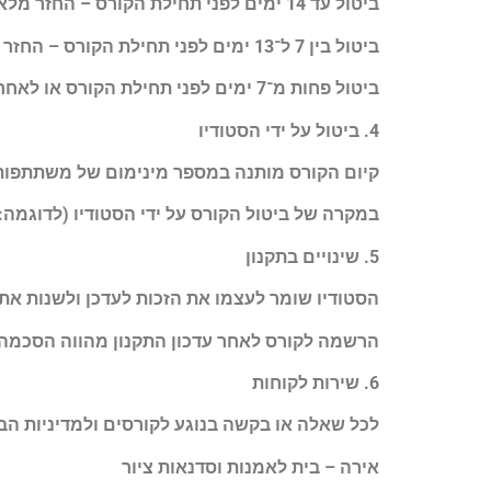
ביטול עד 14 ימים לפני תחילת הקורס – החזר מלא, בניכוי דמי ביטול של 5% או 100 ₪ (הנמוך מביניהם).
ביטול בין 7 ל־13 ימים לפני תחילת הקורס – החזר של 50% מהסכום ששולם.
ביטול פחות מ־7 ימים לפני תחילת הקורס או לאחר שהקורס נפתח – אין החזר כספי.
4. ביטול על ידי הסטודיו
קיום הקורס מותנה במספר מינימום של משתתפות
במקרה של ביטול הקורס על ידי הסטודיו (לדוגמה:
5. שינויים בתקנון
הסטודיו שומר לעצמו את הזכות לעדכן ולשנות את
הרשמה לקורס לאחר עדכון התקנון מהווה הסכמה 
6. שירות לקוחות
לכל שאלה או בקשה בנוגע לקורסים ולמדיניות הביט
אירה – בית לאמנות וסדנאות ציור