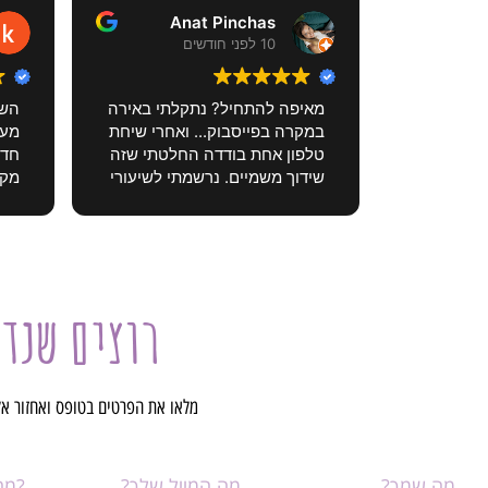
Anat Pinchas
10 לפני חודשים
מאיפה להתחיל? נתקלתי באירה
השי
במקרה בפייסבוק... ואחרי שיחת
מעצ
טלפון אחת בודדה החלטתי שזה
חדש
שידוך משמיים. נרשמתי לשיעורי
מקס
ציור שהיוו בשבילי עוגן ומקום של
שפיות. המקצועיות של אירה,
שלא
היצירתיות, הנעימות והמרחב
ממל
שהיא מאפשרת הם הצלה. ומעבר
לזה החומרים האיכותיים ,
רוצים שנד
ותחושת היצירה הם הכי כיפיים
קלי
שיש. ממליצה בחום
מרג
תשובה מאת הבעלים
מרגשת ענת יקרה תודה על
מלאו את הפרטים בטופס ואחזור א
המילים החמות מחכה לפגוש
אותך ❤️❤️