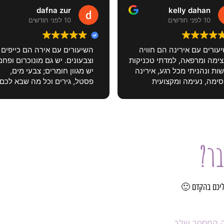
dafna zur
kelly dahan
10 לפני חודשים
10 לפני חודשים
עורים עם אירינה הם חוויה
השיעורים עם אירה הם כייפים
ימה ומרפאה, למדתי טכניקות
וצבעונים. יש גם מונוכרום ופחם
ות ונהניתי מכל רגע, אירינה
יש מגוון חומרים; צבעי מים,
ימה, נעימה ומקצועית
פסטל, גירים וכל מה שבא לכם
והאווירה בשיעור כיפית כל כך
לעבוד איתו. מורה כייפית
 רוצים ללכת כשנגמר❣️🤗
מקצועית וזורמת. אווירה טובה.
יצה בחום🌷
נוף פתוח וחלל מואר. קפה מש
ועוגת השפית ...
גם לחסרי ניסיון וגם למביני עניי
תשובה מאת הבעלים
בר?
 אהובה תודה לך על מילים
יש מקום להתקדם. יש רגעי תסכ
שות ❤️❤️❤️
ורגעי צמיחה אבל בעיקר הרבה
הנאה
ליכם בהקדם 🙂
תשובה מאת הבעלים
ואווו דפנה תודה לך מוכשרת
ומקסימה אני מאושרת שאת
מגיעה לשיעורים ❤️❤️